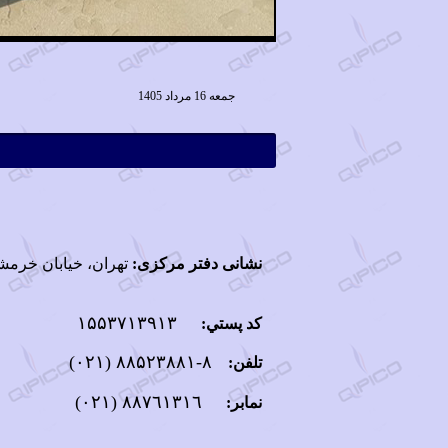
جمعه 16 مرداد 1405
نشانی دفتر مرکزی:
تهران، خيابان خرمشهر،
۱۵۵۳۷۱۳۹۱۳
كد پستي:
(٠٢١)
٨-٨٨۵٢۳٨٨١
تلفن:
(٠٢١)
٨٨٧٦١٣١٦
نمابر: