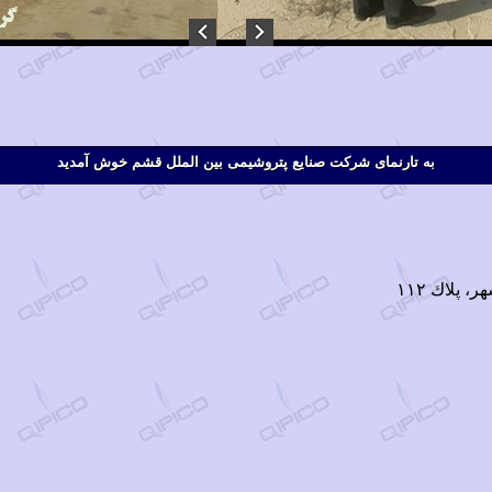
به تارنمای شرکت صنایع پتروشیمی بین الملل قشم خوش آمدید
 پلاك ١١٢