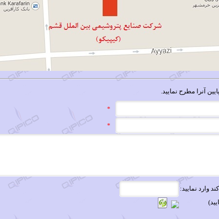
ايين آنرا مطرح نماييد.
*
*
د وارد نماييد:
يد)