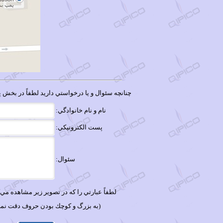
چنانچه سئوال و يا درخواستي داريد لطفاً در بخش پ
نام و نام خانوادگي:
پست الكترونيكي:
سئوال:
لطفاً عبارتي را كه در تصوير زير مشاهده مي‌كن
(به بزرگ و كوچك بودن حروف دقت نماي