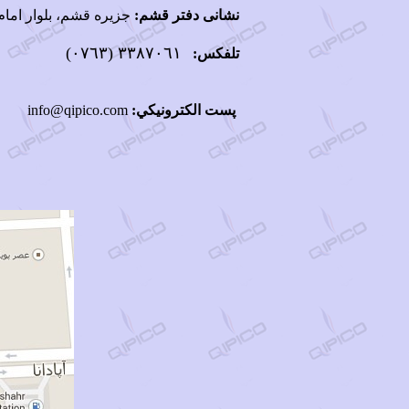
نشانی دفتر قشم:
جزیره قشم، بلوار امام 
٣٣٨٧٠٦١ (٠٧٦٣)
تلفکس:
پست الكترونيكي:
info@qipico.com