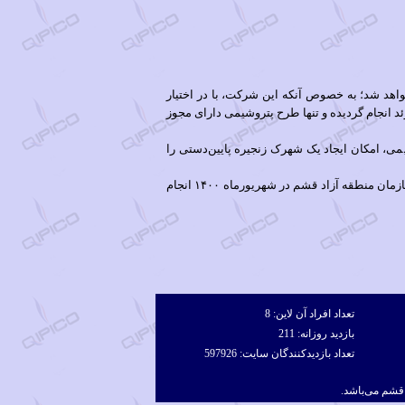
واهد شد؛ به خصوص آنکه این شرکت، با در اختیار
انجام گردیده و تنها طرح پتروشیمی دارای مجوز
ی، امکان ایجاد یک شهرک زنجیره پایین‌دستی را
لازم به ذکر است عملیات تسطیح مقدماتی، دیوارکشی و ایجاد جاده حراستی زمین مذکور، پس از اخذ پروانه آغاز به کار ساختمانی از سازمان منطقه آزاد قشم در شهریورماه ۱۴۰۰ انجام
تعداد افراد آن لاين: 8
بازديد روزانه: 211
تعداد بازديدكنندگان سايت: 597926
قشم می‌باشد.