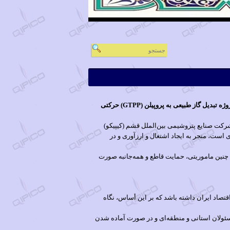
مدیرعامل گروه توسعه ملی با تاکید بر اینکه نگاه این هلدینگ چندرشته‌ای به صنعت پتروشیمی، یک رویکرد راهبردی است، گفت: اجرای پروژه تبدیل گاز طبیعی به پروپیلن (GTPP) حرکتی
روابط عمومی گروه توسعه ملی، حسین مدرس خیابانی در بازدید میدانی از سایت پروژه تبدیل گاز طبیعی به پروپیلن (GTPP) شرکت صنایع پتروشیمی بین‌الملل قشم (کیپیکو)
است، منجر به ایجاد اشتغال و ارزآوری و در
 چنین ماموریتی، حمایت قاطع و همه‌جانبه صورت
صاد ایران داشته باشد که بر این أساس، نگاه
ئولان استانی و منطقه‌ای و در صورت آماده ‌شدن