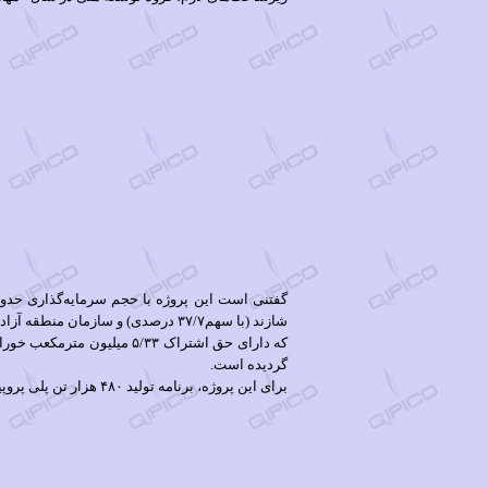
گردیده است.
برای این پروژه، برنامه تولید ۴٨٠ هزار تن پلی پروپیلن، ٣۶ هزار تن ال پی جی، ١٨٠ هزار تن بنزین پیرولیز در سال طراحی شده که ارزآوری قابل توجهی برای جزیره قشم خواهد داشت.