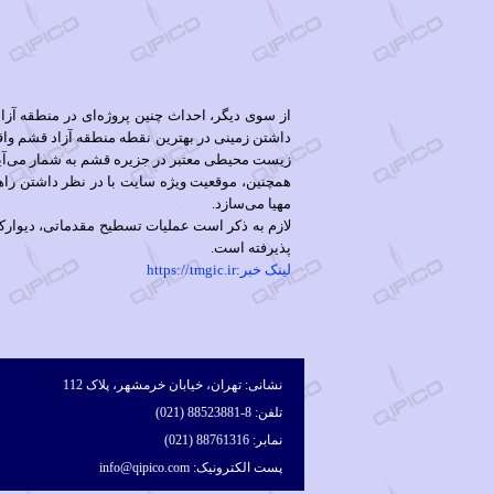
از سوی دیگر، احداث چنین پروژه‌ای در منطقه آزا
داشتن زمینی در بهترین نقطه منطقه آزاد قشم وا
زیست محیطی معتبر در جزیره قشم به شمار می‌آید
همچنین، موقعیت ویژه سایت با در نظر داشتن راه
مهیا می‌سازد.
پذیرفته است.
لینک خبر:https://tmgic.ir
نشانی: تهران، خیابان خرمشهر، پلاک 112
تلفن: 8-88523881 (021)
نمابر: 88761316 (021)
پست الکترونیک: info@qipico.com