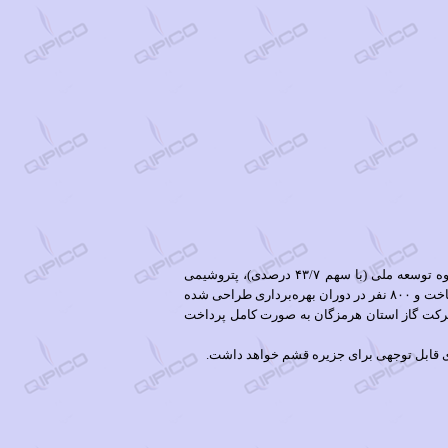
گفتنی است این پروژه با حجم سرمایه‌گذاری حدود ۱/۵ میلیارد یورو و با ترکیب سهامداران عمده‌ای همچون شرکت سرمایه‌گذاری گروه توسعه ملی (با سهم ۴۳/۷ درصدی)، پتروشیمی
شازند (با سهم٣٧/٧ درصدی) و سازمان منطقه آزاد قشم (با سهم ۱۵/۳ درصدی) و قابلیت ایجاد اشتغال برای حدود ۵ هزار نفر در دوران ساخت و ٨٠٠ نفر در دوران بهره‌برداری طراحی شده
اک ۵/۳۳ میلیون مترمکعب خوراک گاز طبیعی در روز، به مدت ۲۵ سال است که هزینه انشعاب آن در سال ١٣٩۵ به شرکت گاز استان هرمزگان به صورت کامل پرداخت